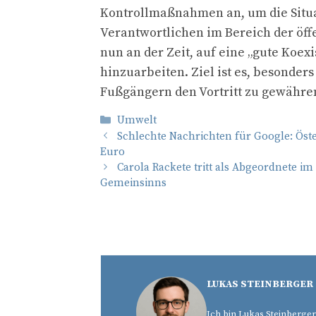
Kontrollmaßnahmen an, um die Situa
Verantwortlichen im Bereich der öffe
nun an der Zeit, auf eine „gute Koe
hinzuarbeiten. Ziel ist es, besonde
Fußgängern den Vortritt zu gewähre
Kategorien
Umwelt
Schlechte Nachrichten für Google: Öste
Euro
Carola Rackete tritt als Abgeordnete 
Gemeinsinns
LUKAS STEINBERGER
Ich bin Lukas Steinberger