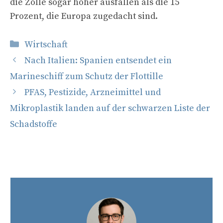
die Zölle sogar höher ausfallen als die 15
Prozent, die Europa zugedacht sind.
Kategorien
Wirtschaft
Nach Italien: Spanien entsendet ein
Marineschiff zum Schutz der Flottille
PFAS, Pestizide, Arzneimittel und
Mikroplastik landen auf der schwarzen Liste der
Schadstoffe