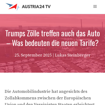
Zum
Men
Inhalt
springen
Trumps Zölle treffen auch das Auto
– Was bedeuten die neuen Tarife?
25. September 2025
| Lukas Steinberger
Die Automobilindustrie hat angesichts des
Zollabkommens zwischen der Europäischen
Union und den Vereinigten Staaten erleichtert