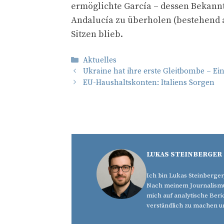
ermöglichte García – dessen Bekannt
Andalucía zu überholen (bestehend a
Sitzen blieb.
Kategorien
Aktuelles
Ukraine hat ihre erste Gleitbombe – Ein
EU-Haushaltskonten: Italiens Sorgen
LUKAS STEINBERGER
Ich bin Lukas Steinberger
Nach meinem Journalismus
mich auf analytische Beri
verständlich zu machen u