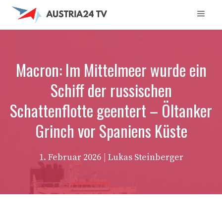
Zum
Men
Inhalt
springen
Macron: Im Mittelmeer wurde ein
Schiff der russischen
Schattenflotte geentert – Öltanker
Grinch vor Spaniens Küste
1. Februar 2026
| Lukas Steinberger