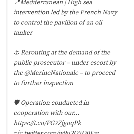
📍Mediterranean | High sea
intervention led by the French Navy
to control the pavilion of an oil
tanker
⚓ Rerouting at the demand of the
public prosecutor – under escort by
the
@MarineNationale
– to proceed
to further inspection
🛡️ Operation conducted in
cooperation with our…
https://t.co/PG7ZjgoqPk
pic.twitter.com/w9u2QYQBEw