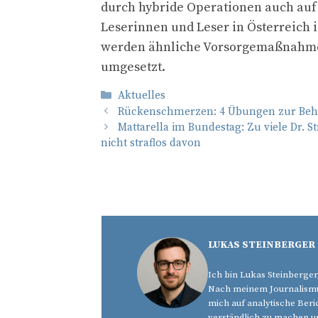
durch hybride Operationen auch auf
Leserinnen und Leser in Österreich i
werden ähnliche Vorsorgemaßnahmen
umgesetzt.
Kategorien
Aktuelles
Rückenschmerzen: 4 Übungen zur Be
Mattarella im Bundestag: Zu viele Dr. S
nicht straflos davon
LUKAS STEINBERGER
Ich bin Lukas Steinberger
Nach meinem Journalismus
mich auf analytische Beri
verständlich zu machen u