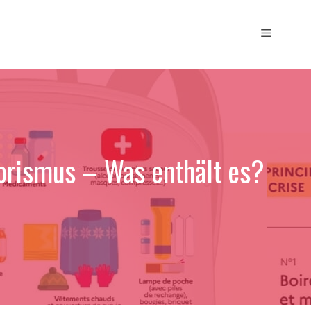
Menü
rorismus – Was enthält es?