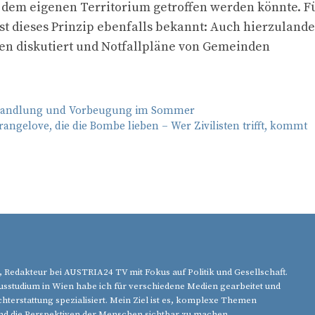
 dem eigenen Territorium getroffen werden könnte. F
st dieses Prinzip ebenfalls bekannt: Auch hierzulande
 diskutiert und Notfallpläne von Gemeinden
handlung und Vorbeugung im Sommer
trangelove, die die Bombe lieben – Wer Zivilisten trifft, kommt
, Redakteur bei AUSTRIA24 TV mit Fokus auf Politik und Gesellschaft.
studium in Wien habe ich für verschiedene Medien gearbeitet und
chterstattung spezialisiert. Mein Ziel ist es, komplexe Themen
nd die Perspektiven der Menschen sichtbar zu machen.