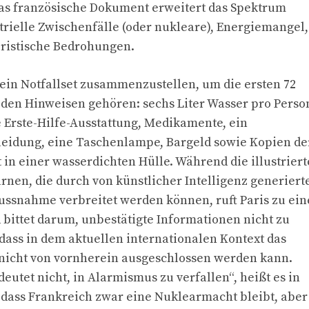
Das französische Dokument erweitert das Spektrum
trielle Zwischenfälle (oder nukleare), Energiemangel,
oristische Bedrohungen.
 ein Notfallset zusammenzustellen, um die ersten 72
 den Hinweisen gehören: sechs Liter Wasser pro Perso
e Erste-Hilfe-Ausstattung, Medikamente, ein
leidung, eine Taschenlampe, Bargeld sowie Kopien de
in einer wasserdichten Hülle. Während die illustrier
nen, die durch von künstlicher Intelligenz generiert
ussnahme verbreitet werden können, ruft Paris zu ein
 bittet darum, unbestätigte Informationen nicht zu
 dass in dem aktuellen internationalen Kontext das
 nicht von vornherein ausgeschlossen werden kann.
deutet nicht, in Alarmismus zu verfallen“, heißt es in
 dass Frankreich zwar eine Nuklearmacht bleibt, aber