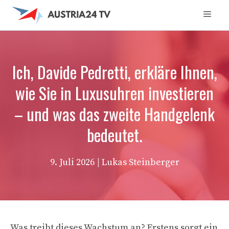
Zum
Men
Inhalt
springen
Ich, Davide Pedretti, erkläre Ihnen,
wie Sie in Luxusuhren investieren
– und was das zweite Handgelenk
bedeutet.
9. Juli 2026
| Lukas Steinberger
Was treibt dieses Wachstum an? Erstens sorgt ein