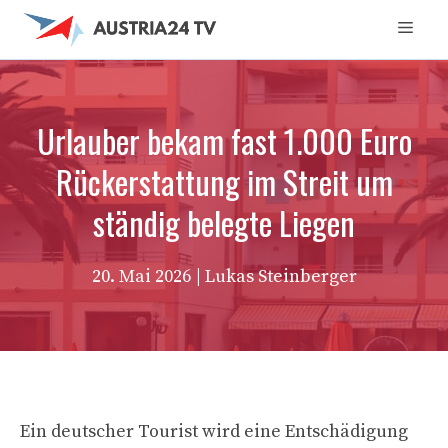
Zum
Men
Inhalt
springen
Urlauber bekam fast 1.000 Euro
Rückerstattung im Streit um
ständig belegte Liegen
20. Mai 2026
| Lukas Steinberger
Ein deutscher Tourist wird eine Entschädigung