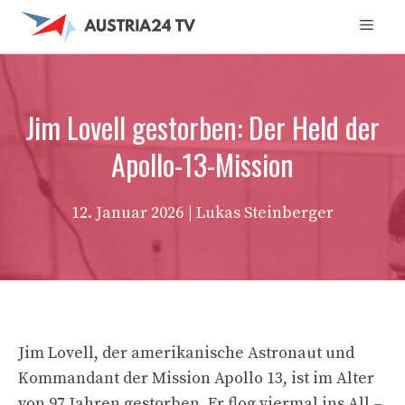
Zum
Men
Inhalt
springen
Jim Lovell gestorben: Der Held der
Apollo-13-Mission
12. Januar 2026
| Lukas Steinberger
Jim Lovell, der amerikanische Astronaut und
Kommandant der Mission Apollo 13, ist im Alter
von 97 Jahren gestorben. Er flog viermal ins All –