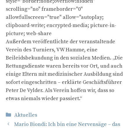
style="border:none;overflow:hidden"
scrolling="no" frameborder="0"
allowfullscreen="true" allow="autoplay;
clipboard-write; encrypted-media; picture-in-
picture; web-share
Außerdem veröffentlichte der veranstaltende
Verein des Turniers, VW Hamme, eine
Beileidsbekundung in den sozialen Medien. „Die
Rettungsdienste waren bereits vor Ort, und auch
einige Eltern mit medizinischer Ausbildung sind
sofort eingeschritten – erklärte Geschäftsführer
Peter De Vylder. Als Verein hoffen wir, dass so
etwas niemals wieder passiert.“
Kategorien
Aktuelles
Mario Biondi: Ich bin eine Nervensäge – das