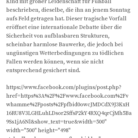
Kind mit großer Leidenschaft für Fußball
beschrieben, dieselbe, die ihn an jenem Sonntag
aufs Feld getragen hat. Dieser tragische Vorfall
eröffnet eine internationale Debatte über die
Sicherheit von aufblasbaren Strukturen,
scheinbar harmlose Bauwerke, die jedoch bei
ungünstigen Wetterbedingungen zu tödlichen
Fallen werden können, wenn sie nicht
entsprechend gesichert sind.
https://www.facebook.com/plugins/post.php?
href=https%3A%2F%2Fwww.facebook.com%2Fv
whamme%2Fposts%2Fpfbid0owcJMDCdX9J3KxH
16RU8V3LGHLuhLDsor2SffsP2kY4RXQ4qrCjMh5Ba
9Ss1jA6Nl&show_text=true&width=500"
width="500" height="498"