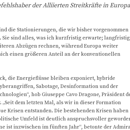
hlshaber der Alliierten Streitkräfte in Europ
d die Stationierungen, die wir bisher vorgenommen
Sie sind alles, was ich kurzfristig erwarte; langfristig
eiteren Abzügen rechnen, während Europa weiter
sich einen größeren Anteil an der konventionellen
k, die Energieflüsse bleiben exponiert, hybride
Cyberangriffen, Sabotage, Desinformation und der
hnologien“, hob Giuseppe Cavo Dragone, Präsident d
 „Seit dem letzten Mal, als wir in dieser Formation
ue Krisen entstanden. Die bestehenden Krisen haben
olitische Umfeld ist deutlich anspruchsvoller geworde
e ist inzwischen im fünften Jahr“, betonte der Admir