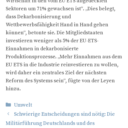
Wirtschaft in den vom EU ETS abgedeckten
Sektoren um 71% gewachsen ist“. „Dies belegt,
dass Dekarbonisierung und
Wettbewerbsfähigkeit Hand in Hand gehen
können“, betonte sie. Die Mitgliedstaaten
investieren weniger als 5% der EU-ETS-
Einnahmen in dekarbonisierte
Produktionsprozesse. „Mehr Einnahmen aus dem
EU ETS in die Industrie reinvestieren zu wollen,
wird daher ein zentrales Ziel der nächsten
Reform des Systems sein“, fügte von der Leyen
hinzu.
Kategorien
Umwelt
Schwierige Entscheidungen sind nötig: Die
Militärführung Deutschlands und des