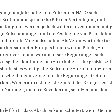
gangenen Jahr hatten die Führer der NATO sich
es Bruttoinlandsprodukts (BIP) der Verteidigung und
nd Knighton werden jedoch weitere Investitionen nöti
rige Entscheidungen und die Festlegung von Prioritäten
nd für alle Mitgliedsstaaten. Als Verantwortliche für
erheitsanbieter Europas haben wir die Pflicht, zu
 Bürger verstehen, warum unsere Regierungen sich
sausgaben kontinuierlich zu erhöhen – die größte seit
shalb ist es wichtig, die Bedrohung zu kommunizieren
Entscheidungen verstehen, die Regierungen treffen
en. Wiederaufrüstung ist kein Akt des Krieges, es is
er Nationen, die ihre Bevölkerung schützen und den
r Brief fort – dass Abschreckung scheitert, wenn Gegne