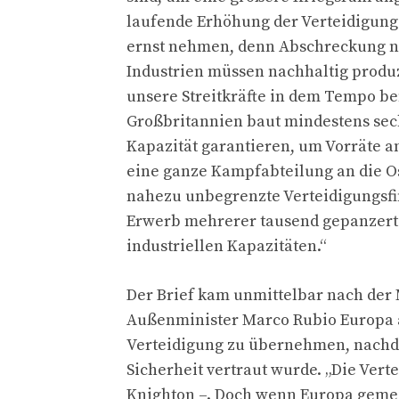
laufende Erhöhung der Verteidigungs
ernst nehmen, denn Abschreckung nü
Industrien müssen nachhaltig produ
unsere Streitkräfte in dem Tempo be
Großbritannien baut mindestens sech
Kapazität garantieren, um Vorräte a
eine ganze Kampfabteilung an die Os
nahezu unbegrenzte Verteidigungsfin
Erwerb mehrerer tausend gepanzerte
industriellen Kapazitäten.“
Der Brief kam unmittelbar nach der 
Außenminister Marco Rubio Europa a
Verteidigung zu übernehmen, nachde
Sicherheit vertraut wurde. „Die Vert
Knighton –. Doch wenn Europa gemei